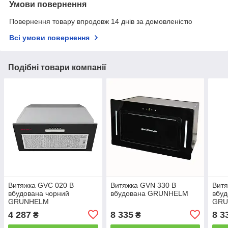
Умови повернення
Повернення товару впродовж 14 днів за домовленістю
Всі умови повернення
Подібні товари компанії
Витяжка GVC 020 B
Витяжка GVN 330 B
Вит
вбудована чорний
вбудована GRUNHELM
вбуд
GRUNHELM
GRU
4 287
8 335
8 3
₴
₴