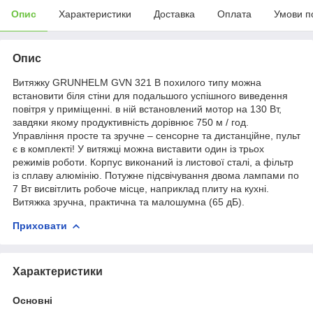
Опис
Характеристики
Доставка
Оплата
Умови п
Опис
Витяжку GRUNHELM GVN 321 B похилого типу можна
встановити біля стіни для подальшого успішного виведення
повітря у приміщенні. в ній встановлений мотор на 130 Вт,
завдяки якому продуктивність дорівнює 750 м / год.
Управління просте та зручне – сенсорне та дистанційне, пульт
є в комплекті! У витяжці можна виставити один із трьох
режимів роботи. Корпус виконаний із листової сталі, а фільтр
із сплаву алюмінію. Потужне підсвічування двома лампами по
7 Вт висвітлить робоче місце, наприклад плиту на кухні.
Витяжка зручна, практична та малошумна (65 дБ).
Приховати
Характеристики
Основні