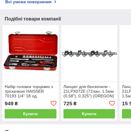
Всі умови повернення
Подібні товари компанії
Набір головок торцевих з
Ланцюг для бензопили -
Ланц
тріскачкою HAISSER
21LPX072E (72лан, 1,5мм
21LP
70193 1/4" 18 од.
(0,58"), 0,325") (OREGON)
1,5м
(OR
949
725
15 
₴
₴
Купити
Купити