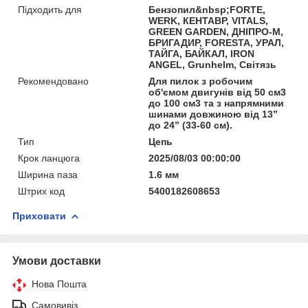
Підходить для
Бензопил&nbsp;FORTE,
WERK, КЕНТАВР, VITALS,
GREEN GARDEN, ДНІПРО-М,
БРИГАДИР, FORESTA, УРАЛ,
ТАЙГА, БАЙКАЛ, IRON
ANGEL, Grunhelm, Світязь
Рекомендовано
Для пилок з робочим
об'ємом двигунів від 50 см3
до 100 см3 та з напрямними
шинами довжиною від 13”
до 24” (33-60 см).
Тип
Цепь
Крок ланцюга
2025/08/03 00:00:00
Ширина паза
1.6 мм
Штрих код
5400182608653
Приховати
Умови доставки
Нова Пошта
Самовивіз