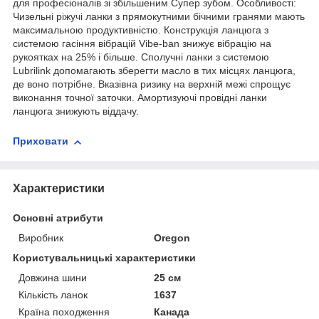
для професіоналів зі збільшеним Супер зубом. Особливості:
Чизельні ріжучі ланки з прямокутними бічними гранями мають
максимальною продуктивністю. Конструкція ланцюга з
системою гасіння вібрацій Vibe-ban знижує вібрацію на
рукоятках на 25% і більше. Сполучні ланки з системою
Lubrilink допомагають зберегти масло в тих місцях ланцюга,
де воно потрібне. Вказівна ризику на верхній межі спрощує
виконання точної заточки. Амортизуючі провідні ланки
ланцюга знижують віддачу.
Приховати
Характеристики
Основні атрибути
Виробник
Oregon
Користувальницькі характеристики
Довжина шини
25 см
Кількість ланок
1637
Країна походження
Канада