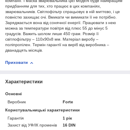
компанії. І маска зварювальника цієї моделі буде найкращим
придбанням для тих, хто працює в цих компаніях,
зварювальників. Світлофільтр спрацьовує в ній миттєво, і це
повністю захищає очі. Вмикати чи вимикати її не потрібно.
Заряджається вона від сонячної енергії. Працювати з нею
можна за температури повітря від плюс 55 до мінус 5
градусів. Важить шолом лише 450 грам. Розмір її
світлофільтру – 110х90х8 мм. Матеріал виробу –
поліпропілен. Термін гарантії на виріб від виробника –
дванадцять місяців.
Приховати
Характеристики
Основні
Виробник
Forte
Користувальницькі характеристики
Гарантія
1 рік
Захист від УФ/ІК променів
16 DIN