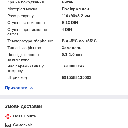
Країна походження
Китай
Матеріал маски
Поліпропілен
Розмір екрану
110х90х8.2 мм
Ступінь затемнення
9-13 DIN
Ступінь проникнення
4 DIN
світла
Температура зберігання
Від -5°С до +55°С
Тип світлофільтра
Хамелеон
Час відключення
0.1-1.0 сек
затемнення
Час перемикання у
1/20000 сек
темряву
Штрих код
6915588135003
Приховати
Умови доставки
Нова Пошта
Самовивіз