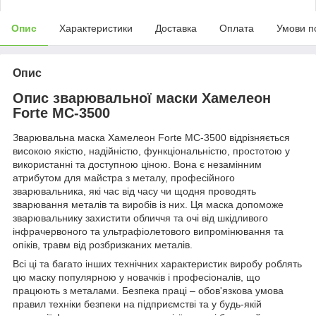
Опис
Характеристики
Доставка
Оплата
Умови п
Опис
Опис зварювальної маски Хамелеон
Forte МС-3500
Зварювальна маска Хамелеон Forte МС-3500 відрізняється
високою якістю, надійністю, функціональністю, простотою у
використанні та доступною ціною. Вона є незамінним
атрибутом для майстра з металу, професійного
зварювальника, які час від часу чи щодня проводять
зварювання металів та виробів із них. Ця маска допоможе
зварювальнику захистити обличчя та очі від шкідливого
інфрачервоного та ультрафіолетового випромінювання та
опіків, травм від розбризканих металів.
Всі ці та багато інших технічних характеристик виробу роблять
цю маску популярною у новачків і професіоналів, що
працюють з металами. Безпека праці – обов'язкова умова
правил техніки безпеки на підприємстві та у будь-якій