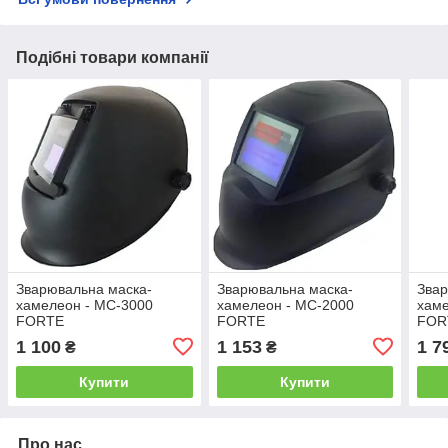
Подібні товари компанії
Зварювальна маска-
Зварювальна маска-
Звар
хамелеон - МС-3000
хамелеон - МС-2000
хаме
FORTE
FORTE
FOR
1 100
1 153
1 7
₴
₴
Купити
Купити
Про нас