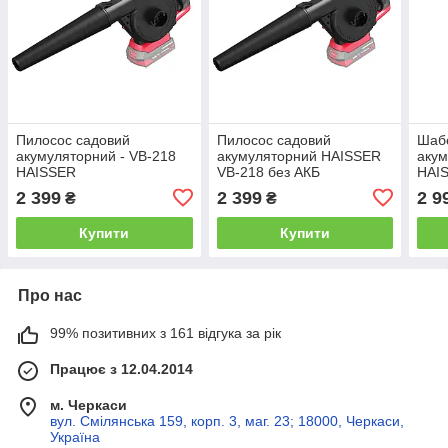
Пилосос садовий
Пилосос садовий
Шаб
акумуляторний - VB-218
акумуляторний HAISSER
аку
HAISSER
VB-218 без АКБ
HAI
2 399
2 399
2 9
₴
₴
Купити
Купити
Про нас
99% позитивних з 161 відгука за рік
Працює з 12.04.2014
м. Черкаси
вул. Смілянська 159, корп. 3, маг. 23; 18000, Черкаси,
Україна