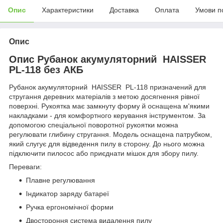
Опис
Характеристики
Доставка
Оплата
Умови п
Опис
Опис Рубанок акумуляторний HAISSER
PL-118 без АКБ
Рубанок акумуляторний HAISSER PL-118 призначений для
стругання деревних матеріалів з метою досягнення рівної
поверхні. Рукоятка має замкнуту форму й оснащена м'якими
накладками - для комфортного керування інструментом. За
допомогою спеціальної поворотної рукоятки можна
регулювати глибину стругання. Модель оснащена патрубком,
який слугує для відведення пилу в сторону. До нього можна
підключити пилосос або приєднати мішок для збору пилу.
Переваги:
Плавне регулювання
Індикатор заряду батареї
Ручка ергономічної форми
Двостороння система видалення пилу