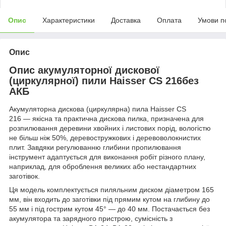
Опис
Характеристики
Доставка
Оплата
Умови п
Опис
Опис акумуляторної дискової
(циркулярної) пили Haisser CS 216без
АКБ
Акумуляторна дискова (циркулярна) пила Haisser CS
216 — якісна та практична дискова пилка, призначена для
розпилювання деревини хвойних і листових порід, вологістю
не більш ніж 50%, деревостружкових і деревоволокнистих
плит. Завдяки регулюванню глибини пропилювання
інструмент адаптується для виконання робіт різного плану,
наприклад, для оброблення великих або нестандартних
заготівок.
Ця модель комплектується пиляльним диском діаметром 165
мм, він входить до заготівки під прямим кутом на глибину до
55 мм і під гострим кутом 45° — до 40 мм. Постачається без
акумулятора та зарядного пристрою, сумісність з