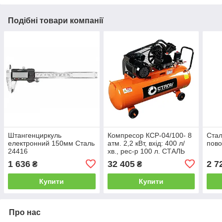
Подібні товари компанії
Штангенциркуль
Компресор КСР-04/100- 8
Стал
електронний 150мм Сталь
атм. 2,2 кВт, вхід: 400 л/
пово
24416
хв., рес-р 100 л. СТАЛЬ
1 636
32 405
2 7
₴
₴
Купити
Купити
Про нас