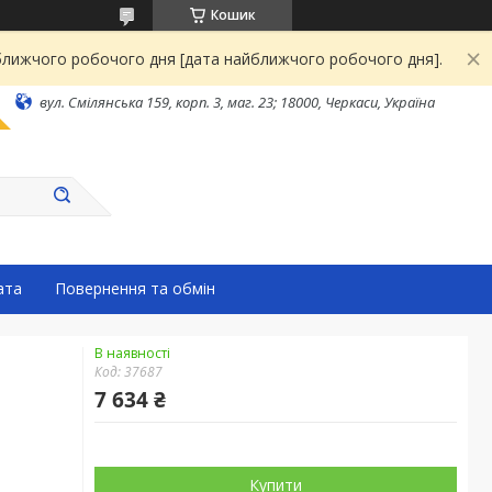
Кошик
йближчого робочого дня [дата найближчого робочого дня].
вул. Смілянська 159, корп. 3, маг. 23; 18000, Черкаси, Україна
ата
Повернення та обмін
В наявності
Код:
37687
7 634 ₴
Купити