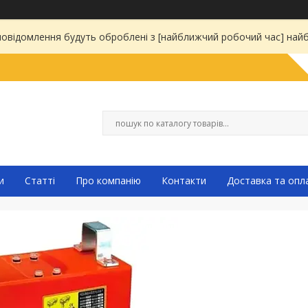
 повідомлення будуть оброблені з [найближчий робочий час] на
и
Статті
Про компанію
Контакти
Доставка та опл