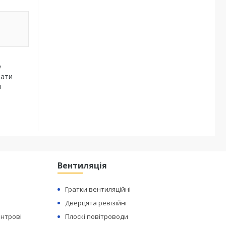
у
вати
і
Вентиляція
Гратки вентиляційні
Дверцята ревізійні
ентрові
Плоскі повітроводи