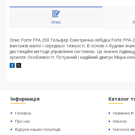
Опис
Х
Опис Forte FPA 250 Тельфер Електрична лебідка Forte FPA-
вантажів малої і середньої тяжкості. В основі її будови зн
дистанційні методи управління системою. Це значно підвищує
зусилля. Особливості: Потужний і надійний двигун Міцна конс
Інформація
Каталог т
Головна
Новинки ᐉ
Про нас
Насоси
Відгуки наших покупців
Насосна а