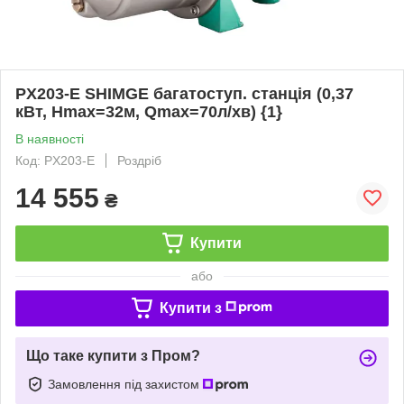
PX203-E SHIMGE багатоступ. станція (0,37
кВт, Нmax=32м, Qmax=70л/хв) {1}
В наявності
Код: PX203-E
Роздріб
14 555
₴
Купити
або
Купити з
Що таке купити з Пром?
Замовлення під захистом