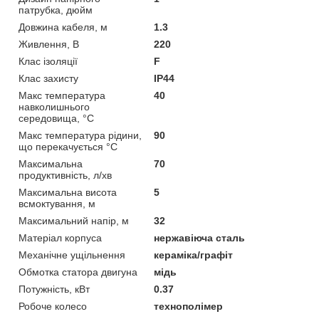
патрубка, дюйм
Довжина кабеля, м
1.3
Живлення, В
220
Клас iзоляцiї
F
Клас захисту
IP44
Макс температура
40
навколишнього
середовища, °C
Макс температура рiдини,
90
що перекачується °C
Максимальна
70
продуктивність, л/хв
Максимальна висота
5
всмоктування, м
Максимальний напір, м
32
Матеріал корпуса
нержавіюча сталь
Механічне ущільнення
кераміка/графіт
Обмотка статора двигуна
мідь
Потужність, кВт
0.37
Робоче колесо
технополімер