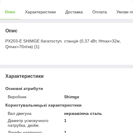
Опис
Характеристики
Доставка
Оплата
Умови п
Опис
PX203-E SHIMGE багатоступ. станція (0,37 кВт, Нmax=32м,
Qmax=70л/хв) {1}
Характеристики
Основні атрибути
Виробник
Shimge
Користувальницькі характеристики
Вал двигуна
нержавіюча сталь
Діаметр усмокучного
1
патрубка, дюйм
Дизайн напірного
1