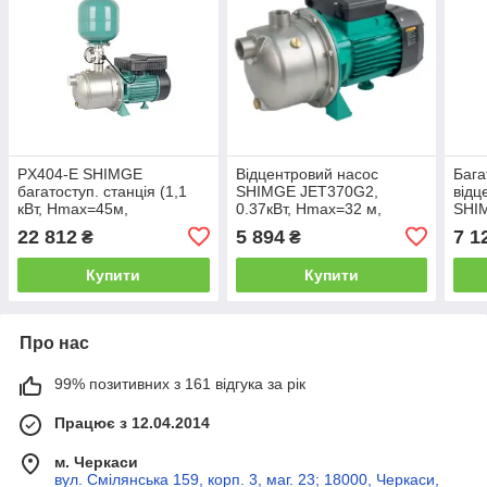
PX404-E SHIMGE
Відцентровий насос
Бага
багатоступ. станція (1,1
SHIMGE JET370G2,
відц
кВт, Нmax=45м,
0.37кВт, Нmax=32 м,
SHIM
Qmax=150л/хв) {1}
Qmax=60л/хв
Нma
22 812
5 894
7 1
₴
₴
Купити
Купити
Про нас
99% позитивних з 161 відгука за рік
Працює з 12.04.2014
м. Черкаси
вул. Смілянська 159, корп. 3, маг. 23; 18000, Черкаси,