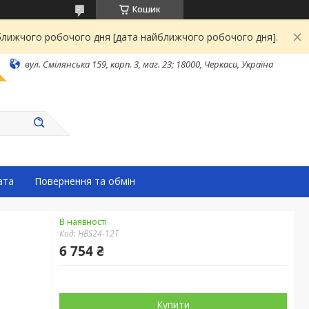
Кошик
йближчого робочого дня [дата найближчого робочого дня].
вул. Смілянська 159, корп. 3, маг. 23; 18000, Черкаси, Україна
ата
Повернення та обмін
В наявності
Код:
HBS24-12T
6 754 ₴
Купити