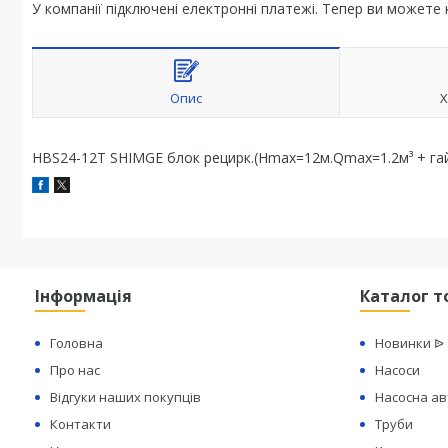
У компанії підключені електронні платежі. Тепер ви можете
Опис
Х
HBS24-12T SHIMGE блок рецирк.(Hmax=12м.Qmax=1.2м³ + гайк
Інформація
Каталог т
Головна
Новинки ᐉ
Про нас
Насоси
Відгуки наших покупців
Насосна а
Контакти
Труби