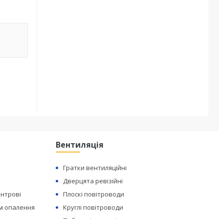
Вентиляція
Гратки вентиляційні
Дверцята ревізійні
ентрові
Плоскі повітроводи
ем опалення
Круглі повітроводи