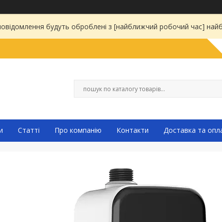
 повідомлення будуть оброблені з [найближчий робочий час] на
и
Статті
Про компанію
Контакти
Доставка та опл