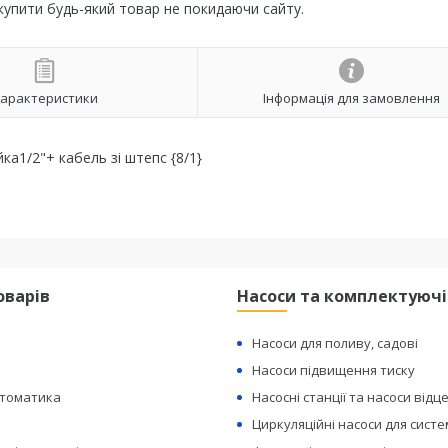
 купити будь-який товар не покидаючи сайту.
арактеристики
Інформація для замовлення
а1/2"+ кабель зі штепс {8/1}
оварів
Насоси та комплектуючі
Насоси для поливу, садові
Насоси підвищення тиску
втоматика
Насосні станції та насоси відц
Циркуляційні насоси для сист