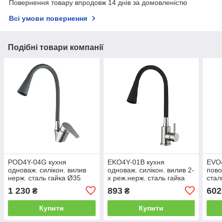
Повернення товару впродовж 14 днів за домовленістю
Всі умови повернення
Подібні товари компанії
POD4Y-04G кухня
EKO4Y-01B кухня
EVO4
одноваж. силікон. вилив
одноваж. силікон. вилив 2-
пово
нерж. сталь гайка Ø35
х реж.нерж. сталь гайка
стал
(сірий) {10/1}
Ø35 (чорний) {10/1}
new1
1 230
893
602
₴
₴
Купити
Купити