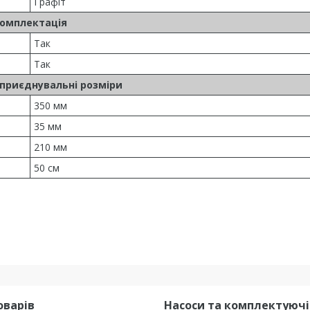
Графіт
омплектація
Так
Так
 приєднувальні розміри
350 мм
35 мм
210 мм
50 см
оварів
Насоси та комплектуючі