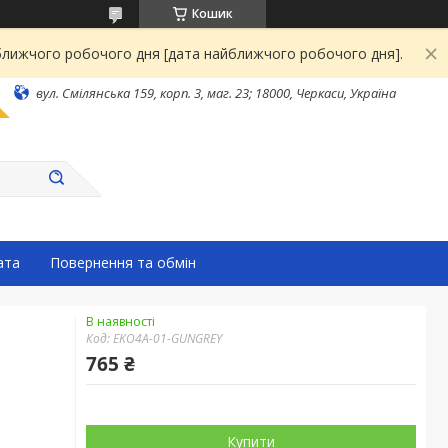
Кошик
йближчого робочого дня [дата найближчого робочого дня].
вул. Смілянська 159, корп. 3, маг. 23; 18000, Черкаси, Україна
ата
Повернення та обмін
В наявності
Код:
EKO4A-01-GUNGREY
765 ₴
Купити