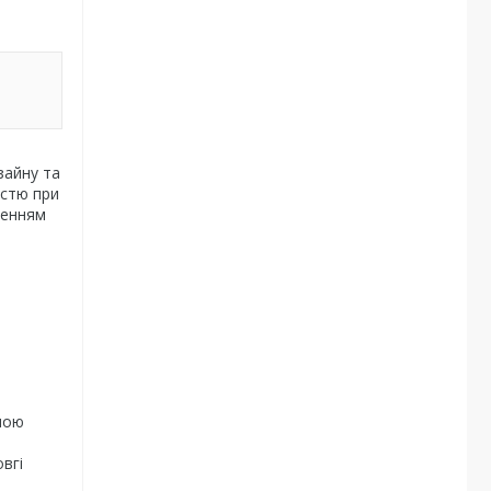
зайну та
істю при
шенням
ною
вгі