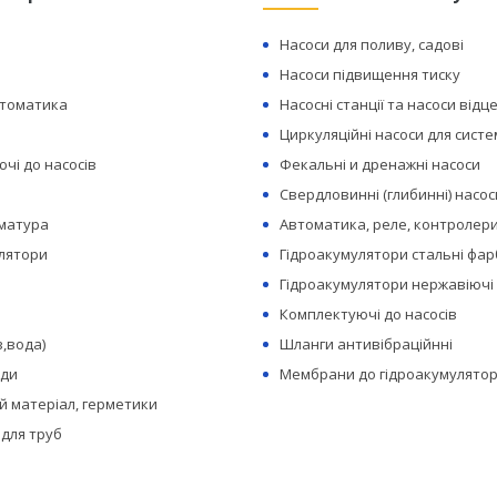
Насоси для поливу, садові
Насоси підвищення тиску
втоматика
Насосні станції та насоси відц
Циркуляційні насоси для сист
чі до насосів
Фекальні и дренажні насоси
Свердловинні (глибинні) насос
рматура
Автоматика, реле, контролери
лятори
Гідроакумулятори стальні фар
Гідроакумулятори нержавіючі
Комплектуючі до насосів
з,вода)
Шланги антивібраційнні
оди
Мембрани до гідроакумулятор
 матеріал, герметики
 для труб