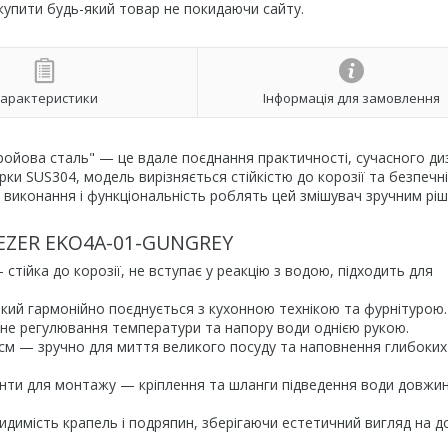
 купити будь-який товар не покидаючи сайту.
арактеристики
Інформація для замовлення
ойова сталь" — це вдале поєднання практичності, сучасного ди
арки SUS304, модель вирізняється стійкістю до корозії та безпечн
ь виконання і функціональність роблять цей змішувач зручним рі
WEZER EKO4A-01-GUNGREY
тійка до корозії, не вступає у реакцію з водою, підходить для
 який гармонійно поєднується з кухонною технікою та фурнітурою.
чне регулювання температури та напору води однією рукою.
 см — зручно для миття великого посуду та наповнення глибоких
ементи для монтажу — кріплення та шланги підведення води довжи
димість крапель і подряпин, зберігаючи естетичний вигляд на до