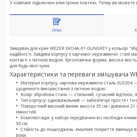
У компанії підключені електронні платежі. Тепер ви можете
Опис
Х
Змішувач для кухні WEZER EKO4A-01-GUNGREY у кольорі "збр
надійності. Завдяки корпусу з харчової нержавіючої сталі м
контакті з питною водою. Ергономічна форма, висока якіст
для будь-якої кухні.
Характеристики та переваги змішувача 
Матеріал корпусу: харчова нержавіюча сталь SUS304 — с
щоденного використання з питною водою.
Колір: збройова сталь — стильний, сучасний відтінок,
Тип корпусу: одноважільний — забезпечує просте і то
Поворотний високий вилив: висота 35 см і довжина 21
ємностей.
Комплектація: у наборі передбачені всі необхідні ел
50 см.
Стійкість до пошкоджень: емалеве покриття зменшує ви
роки.