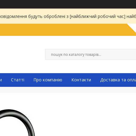
 повідомлення будуть оброблені з [найближчий робочий час] на
и
Статті
Про компанію
Контакти
Доставка та опл