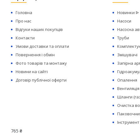
Головна
Новинки ᐉ
Про нас
Насоси
Відгуки наших покупців
Насосна а
Контакти
Труби
Умови доставки та оплати
Комплектую
Повернення і обмін
Змішувачі
Фото товарів та монтажу
Запірна а
Новини на сайті
Гідроакуму
Договір публічної оферти
Опалення
Вентиляція
Шланги (га
Очистка в
Паковочний
Інструмент
765 ₴