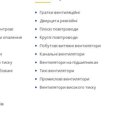
Гратки вентиляційні
Дверцята ревізійні
ентрові
Плоскі повітроводи
ем опалення
Круглі повітроводи
Побутові витяжні вентилятори
и
Канальні вентилятори
 тиску
Вентилятори на підшипниках
бовані
Тихі вентилятори
Промислові вентилятори
Вентилятори високого тиску
ів