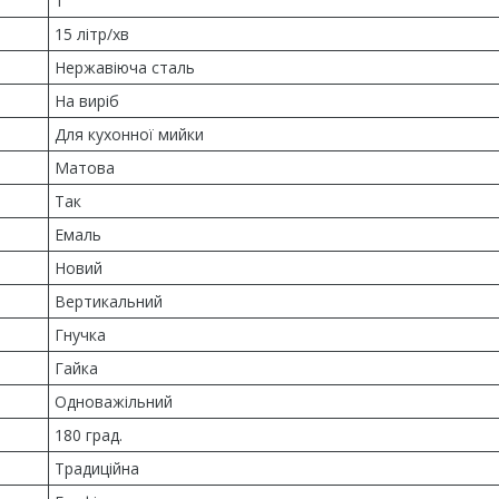
1
15 літр/хв
Нержавіюча сталь
На виріб
Для кухонної мийки
Матова
Так
Емаль
Новий
Вертикальний
Гнучка
Гайка
Одноважільний
180 град.
Традиційна