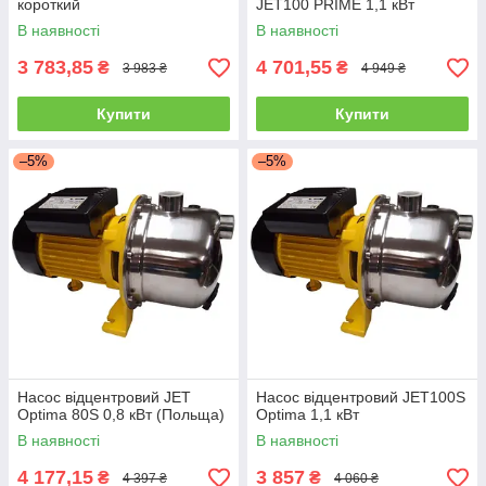
короткий
JET100 PRIME 1,1 кВт
В наявності
В наявності
3 783,85
4 701,55
₴
₴
3 983 ₴
4 949 ₴
Купити
Купити
–5%
–5%
Насос відцентровий JET
Насос відцентровий JET100S
Optima 80S 0,8 кВт (Польща)
Optima 1,1 кВт
В наявності
В наявності
4 177,15
3 857
₴
₴
4 397 ₴
4 060 ₴