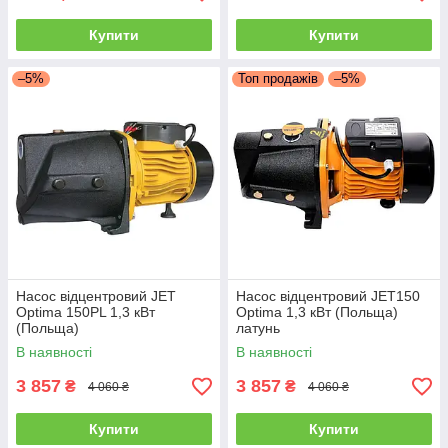
Купити
Купити
–5%
Топ продажів
–5%
Насос відцентровий JET
Насос відцентровий JET150
Optima 150PL 1,3 кВт
Optima 1,3 кВт (Польща)
(Польща)
латунь
В наявності
В наявності
3 857
3 857
₴
₴
4 060 ₴
4 060 ₴
Купити
Купити