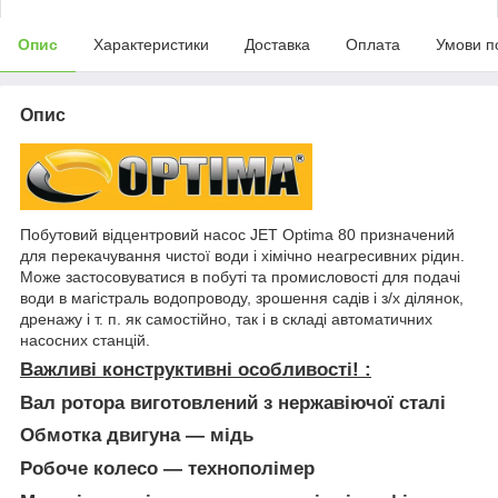
Опис
Характеристики
Доставка
Оплата
Умови п
Опис
Побутовий відцентровий насос JET Optima 80 призначений
для перекачування чистої води і хімічно неагресивних рідин.
Може застосовуватися в побуті та промисловості для подачі
води в магістраль водопроводу, зрошення садів і з/х ділянок,
дренажу і т. п. як самостійно, так і в складі автоматичних
насосних станцій.
Важливі конструктивні особливості! :
Вал ротора виготовлений з нержавіючої сталі
Обмотка двигуна ― мідь
Робоче колесо ― технополімер