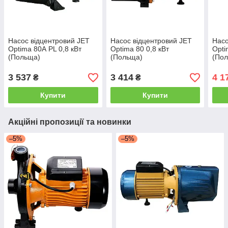
Насос відцентровий JET
Насос відцентровий JET
Насо
Optima 80А PL 0,8 кВт
Optima 80 0,8 кВт
Opti
(Польща)
(Польща)
(По
3 537
3 414
4 1
₴
₴
Купити
Купити
Акційні пропозиції та новинки
–5%
–5%