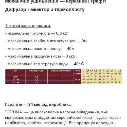
Механічне ущільнення ― кераміка і графіт
Дифузор і ежектор з термопласту
Технічні характеристики:
- номінальна потужність ― 0,8 кВт
- максимальна глибина всмоктування ― 9м
- максимальна висота напору ― 40м
- максимальна продуктивність ~ 3 м3/ч
- максимальна температура води ― 40* С
Гарантія ― 24 міс від виробника.
"OPTIMA" ― це високоякісне насосне обладнання, яке
відповідає всім стандартам європейської якості і відрізняється
надійністю, легкістю експлуатації. Вся продукція проходить