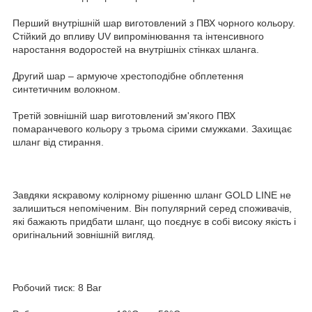
Перший внутрішній шар виготовлений з ПВХ чорного кольору.
Стійкий до впливу UV випромінювання та інтенсивного
наростання водоростей на внутрішніх стінках шланга.
Другий шар – армуюче хрестоподібне обплетення
синтетичним волокном.
Третій зовнішній шар виготовлений зм'якого ПВХ
помаранчевого кольору з трьома сірими смужками. Захищає
шланг від стирання.
Завдяки яскравому колірному рішенню шланг GOLD LINE не
залишиться непоміченим. Він популярний серед споживачів,
які бажають придбати шланг, що поєднує в собі високу якість і
оригінальний зовнішній вигляд.
Робочий тиск: 8 Bar