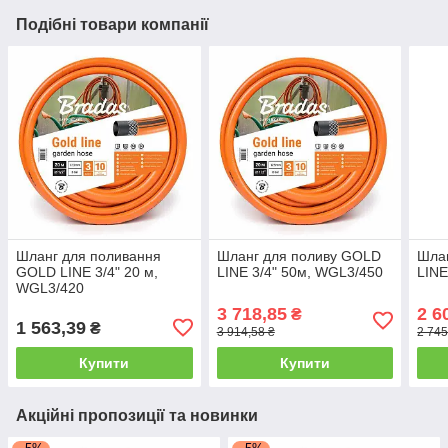
Подібні товари компанії
Шланг для поливання
Шланг для поливу GOLD
Шла
GOLD LINE 3/4" 20 м,
LINE 3/4" 50м, WGL3/450
LINE
WGL3/420
3 718,85
2 6
₴
1 563,39
₴
3 914,58 ₴
2 745
Купити
Купити
Акційні пропозиції та новинки