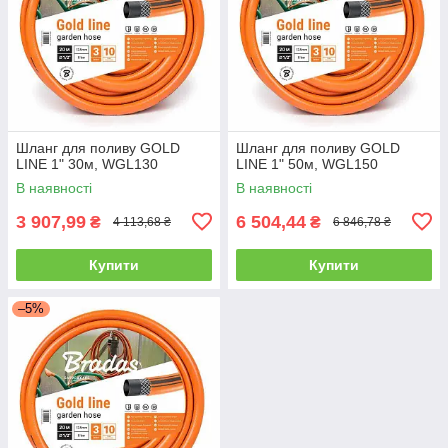
Шланг для поливу GOLD
Шланг для поливу GOLD
LINE 1" 30м, WGL130
LINE 1" 50м, WGL150
В наявності
В наявності
3 907,99
6 504,44
₴
₴
4 113,68 ₴
6 846,78 ₴
Купити
Купити
–5%