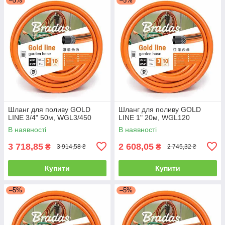
–5%
–5%
Шланг для поливу GOLD
Шланг для поливу GOLD
LINE 3/4" 50м, WGL3/450
LINE 1" 20м, WGL120
В наявності
В наявності
3 718,85
2 608,05
₴
₴
3 914,58 ₴
2 745,32 ₴
Купити
Купити
–5%
–5%