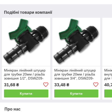
Подібні товари компанії
Мінікран лінійний штуцер
Мінікран лінійний штуцер
Міні
для трубки 20мм / різьба
для трубки 20мм / різьба
внут
зовнішня 1/2", DSWZ09-
зовнішня 3/4", DSWZ09-
для 
1220L
3420L
DSW
31,68
33,48
40,
₴
₴
Купити
Купити
Про нас