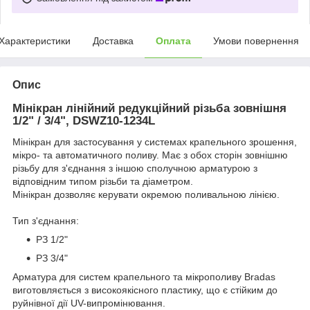
Характеристики
Доставка
Оплата
Умови повернення
Опис
Мінікран лінійний редукційний різьба зовнішня
1/2" / 3/4", DSWZ10-1234L
Мінікран для застосування у системах крапельного зрошення,
мікро- та автоматичного поливу. Має з обох сторін зовнішню
різьбу для з'єднання з іншою сполучною арматурою з
відповідним типом різьби та діаметром.
Мінікран дозволяє керувати окремою поливальною лінією.
Тип з'єднання:
РЗ 1/2"
РЗ 3/4"
Арматура для систем крапельного та мікрополиву Bradas
виготовляється з високоякісного пластику, що є стійким до
руйнівної дії UV-випромінювання.