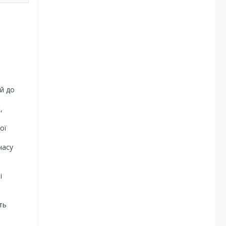
 й до
,
ої
часу
і
ть