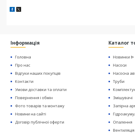
Інформація
Каталог т
Головна
Новинки ᐉ
Про нас
Насоси
Відгуки наших покупців
Насосна а
Контакти
Труби
Умови доставки та оплати
Комплектую
Повернення і обмін
Змішувачі
Фото товарів та монтажу
Запірна а
Новини на сайті
Гідроакуму
Договір публічної оферти
Опалення
Вентиляція