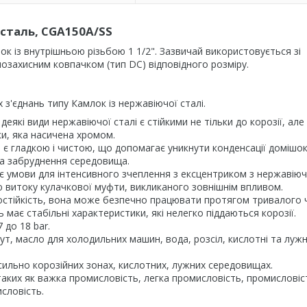
 сталь, CGA150A/SS
к із внутрішньою різьбою 1 1/2". Зазвичай використовується зі
илозахисним ковпачком (тип DC) відповідного розміру.
з'єднань типу Камлок із нержавіючої сталі.
еякі види нержавіючої сталі є стійкими не тільки до корозії, але
и, яка насичена хромом.
і є гладкою і чистою, що допомагає уникнути конденсації домішок
та забруднення середовища.
є умови для інтенсивного зчеплення з ексцентриком з нержавіюч
 витоку кулачкової муфти, викликаного зовнішнім впливом.
остійкість, вона може безпечно працювати протягом тривалого 
ь має стабільні характеристики, які нелегко піддаються корозії.
 до 18 bar.
зут, масло для холодильних машин, вода, розсіл, кислотні та лужн
сильно корозійних зонах, кислотних, лужних середовищах.
аких як важка промисловість, легка промисловість, промисловіс
словість.