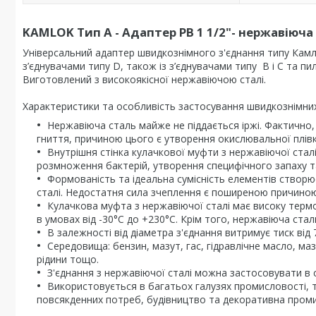
KAMLOK Тип A - Адаптер РВ 1 1/2"- нержавіюча
Універсальний адаптер швидкознімного з'єднання типу Камло
з’єднувачами типу D, також із з’єднувачами типу B і C та п
Виготовлений з високоякісної нержавіючою сталі.
Характеристики та особливість застосування швидкознімних 
Нержавіюча сталь майже не піддається іржі. Фактично, д
гниття, причиною цього є утворення окислювальної плівк
Внутрішня стінка кулачкової муфти з нержавіючої стал
розмноження бактерій, утворення специфічного запаху 
Формованість та ідеальна сумісність елементів створю
сталі. Недостатня сила зчеплення є поширеною причиною
Кулачкова муфта з нержавіючої сталі має високу терм
в умовах від -30°C до +230°C. Крім того, нержавіюча стал
В залежності від діаметра з'єднання витримує тиск від 7
Середовища: бензин, мазут, гас, гідравлічне масло, ма
рідини тощо.
З'єднання з нержавіючої сталі можна застосовувати в 
Використовується в багатьох галузях промисловості, т
повсякденних потреб, будівництво та декоративна проми