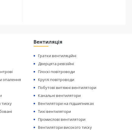
Вентиляція
Гратки вентиляційні
Дверцята ревізійні
ентрові
Плоскі повітроводи
ем опалення
Круглі повітроводи
Побутові витяжні вентилятори
и
Канальні вентилятори
 тиску
Вентилятори на підшипниках
бовані
Тихі вентилятори
Промислові вентилятори
Вентилятори високого тиску