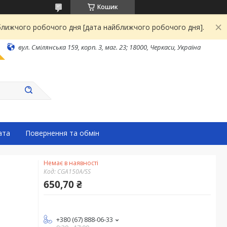
Кошик
йближчого робочого дня [дата найближчого робочого дня].
вул. Смілянська 159, корп. 3, маг. 23; 18000, Черкаси, Україна
ата
Повернення та обмін
Немає в наявності
Код:
CGA150A/SS
650,70 ₴
+380 (67) 888-06-33