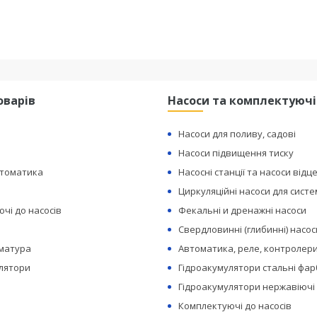
оварів
Насоси та комплектуючі
Насоси для поливу, садові
Насоси підвищення тиску
втоматика
Насосні станції та насоси відц
Циркуляційні насоси для сист
чі до насосів
Фекальні и дренажні насоси
Свердловинні (глибинні) насос
рматура
Автоматика, реле, контролери
лятори
Гідроакумулятори стальні фар
Гідроакумулятори нержавіючі
Комплектуючі до насосів