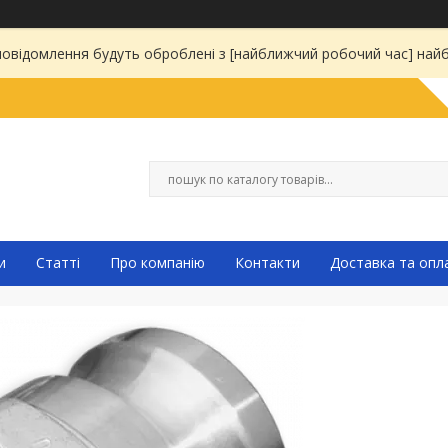
 повідомлення будуть оброблені з [найближчий робочий час] на
и
Статті
Про компанію
Контакти
Доставка та опл