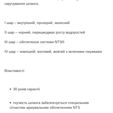
скручування шланга.
I шар – внутрішній, прозорий, захисний
II шар – чорний, перешкоджає росту водоростей
III шар – обплетення системи NTS®
IV шар – зовнішній, матовий, жовтий з зеленими смужками
Властивості:
30 років гарантії
гнучкість шланга забезпечується спеціальним
сітчастим армувальним обплетенням NTS