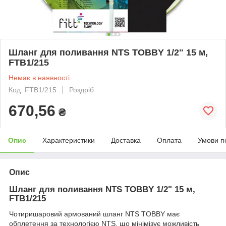
Шланг для поливання NTS TOBBY 1/2" 15 м,
FTB1/215
Немає в наявності
Код: FTB1/215
Роздріб
670,56
₴
Опис
Характеристики
Доставка
Оплата
Умови п
Опис
Шланг для поливання NTS TOBBY 1/2" 15 м,
FTB1/215
Чотиришаровий армований шланг NTS TOBBY має
обплетення за технологією NTS, що мінімізує можливість