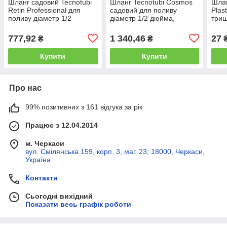
Шланг садовий Tecnotubi
Шланг Tecnotubi Cosmos
Шлан
Retin Professional для
садовий для поливу
Plas
поливу діаметр 1/2
діаметр 1/2 дюйма,
триш
дюйма, довжина 15 м (RT
довжина 15 м (CS 1/2 15)
бухт
1/2 15)
777,92
1 340,46
27
₴
₴
Купити
Купити
Про нас
99% позитивних з 161 відгука за рік
Працює з 12.04.2014
м. Черкаси
вул. Смілянська 159, корп. 3, маг. 23; 18000, Черкаси,
Україна
Контакти
Сьогодні вихідний
Показати весь графік роботи