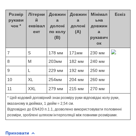
Розмір
Літерни
Довжин
Довжин
Мінімал
Ескіз
рукави
й
а
а
ьна
чок *
еквівал
долоні
долоні
довжин
ент
по колу
(А)
а
(В)
рукавич
ок
7
S
178 мм
171мм
230 мм
8
M
203мм
182 мм
240 мм
9
L
229 мм
192 мм
250 мм
10
XL
254мм
204 мм
260 мм
11
XXL
279 мм
215 мм
270 мм
* Цей кодовий договірний знак розміру руки відповідає колу руки,
вказаному в дюймах, 1 дюйм = 2,54 см.
Відповідно до EN420 п.1.1, дозволено використовувати половинні
розміри, зроблені шляхом інтерполяції між повними розмірами.
Приховати