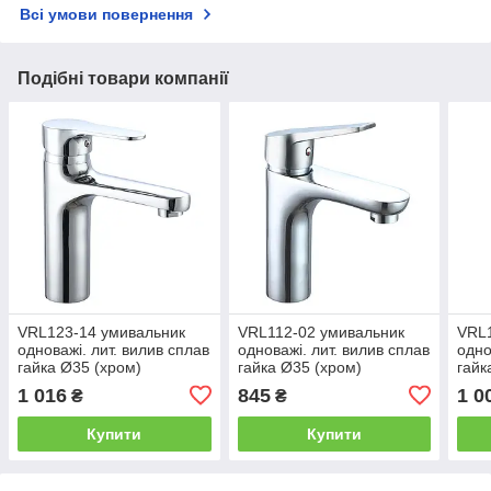
Всі умови повернення
Подібні товари компанії
VRL123-14 умивальник
VRL112-02 умивальник
VRL1
одноважі. лит. вилив сплав
одноважі. лит. вилив сплав
одно
гайка Ø35 (хром)
гайка Ø35 (хром)
гайк
Tecal10/1ult
Tecal10/1ult
Ince
1 016
845
1 0
₴
₴
Купити
Купити