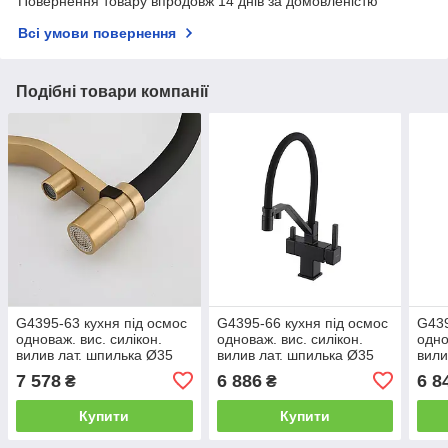
Повернення товару впродовж 14 днів за домовленістю
Всі умови повернення
Подібні товари компанії
G4395-63 кухня під осмос
G4395-66 кухня під осмос
G439
одноваж. вис. силікон.
одноваж. вис. силікон.
одно
вилив лат. шпилька Ø35
вилив лат. шпилька Ø35
вили
(сатин золотий/чорний)
(чорний) {8/1}
(хро
7 578
6 886
6 8
₴
₴
{8/1}
Купити
Купити