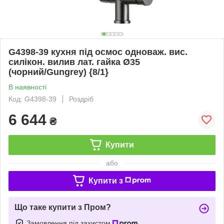
G4398-39 кухня під осмос одноваж. вис.
силікон. вилив лат. гайка Ø35
(чорний/Gungrey) {8/1}
В наявності
Код: G4398-39
Роздріб
6 644
₴
Купити
або
Купити з
Що таке купити з Пром?
Замовлення під захистом