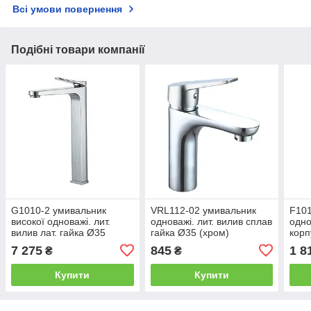
Всі умови повернення
Подібні товари компанії
G1010-2 умивальник
VRL112-02 умивальник
F101
високої одноважі. лит.
одноважі. лит. вилив сплав
одно
вилив лат. гайка Ø35
гайка Ø35 (хром)
корп
(хром) 448/1ult
Tecal10/1ult
In42
7 275
845
1 8
₴
₴
Купити
Купити