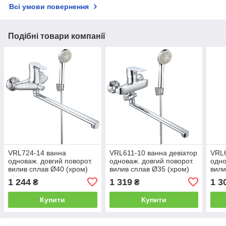
Всі умови повернення
Подібні товари компанії
VRL724-14 ванна
VRL611-10 ванна девіатор
VRL6
одноваж. довгий поворот.
одноваж. довгий поворот.
одно
вилив сплав Ø40 (хром)
вилив сплав Ø35 (хром)
вили
{10/1}
{10/1}
{10/
1 244
1 319
1 3
₴
₴
Купити
Купити