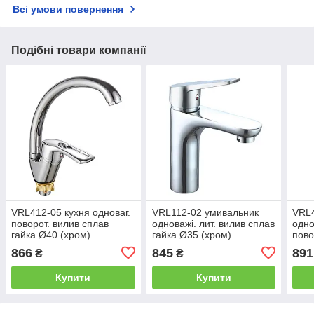
Всі умови повернення
Подібні товари компанії
VRL412-05 кухня одноваг.
VRL112-02 умивальник
VRL4
поворот. вилив сплав
одноважі. лит. вилив сплав
одно
гайка Ø40 (хром)
гайка Ø35 (хром)
пово
Inashing10/1ult
Tecal10/1ult
гайк
866
845
891
₴
₴
Teca
Купити
Купити