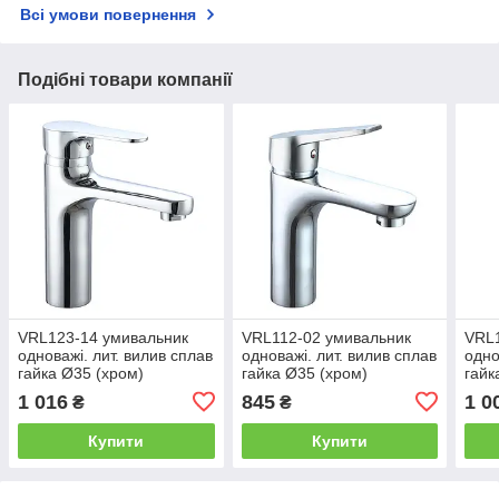
Всі умови повернення
Подібні товари компанії
VRL123-14 умивальник
VRL112-02 умивальник
VRL1
одноважі. лит. вилив сплав
одноважі. лит. вилив сплав
одно
гайка Ø35 (хром)
гайка Ø35 (хром)
гайк
Tecal10/1ult
Tecal10/1ult
Ince
1 016
845
1 0
₴
₴
Купити
Купити