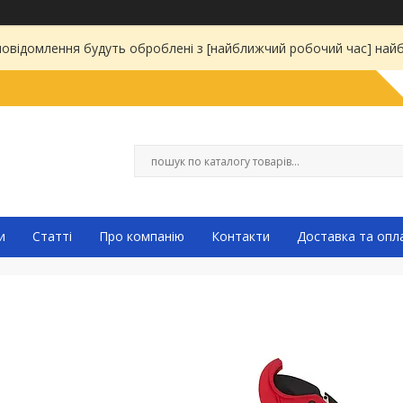
 повідомлення будуть оброблені з [найближчий робочий час] на
и
Статті
Про компанію
Контакти
Доставка та опл