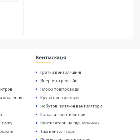
Вентиляція
Гратки вентиляційні
Дверцята ревізійні
ентрові
Плоскі повітроводи
ем опалення
Круглі повітроводи
Побутові витяжні вентилятори
и
Канальні вентилятори
 тиску
Вентилятори на підшипниках
бовані
Тихі вентилятори
Промислові вентилятори