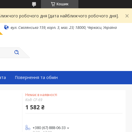
Кошик
йближчого робочого дня [дата найближчого робочого дня].
вул. Смілянська 159, корп. 3, маг. 23; 18000, Черкаси, Україна
ата
Повернення та обмін
Немає в наявності
Код:
CF-69
1 582 ₴
+380 (67) 888-06-33