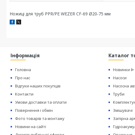
Ножиці для труб PPR/PE WEZER CF-69 Ø20-75 мм
Інформація
Каталог т
Головна
Новинки ᐉ
Про нас
Насоси
Відгуки наших покупців
Насосна а
Контакти
Труби
Умови доставки та оплати
Комплектую
Повернення і обмін
Змішувачі
Фото товарів та монтажу
Запірна а
Новини на сайті
Гідроакуму
Договір публічної оферти
Опалення