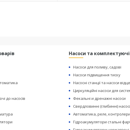
оварів
Насоси та комплектуючі
Насоси для поливу, садові
Насоси підвищення тиску
втоматика
Насосні станції та насоси відц
Циркуляційні насоси для сист
чі до насосів
Фекальні и дренажні насоси
Свердловинні (глибинні) насос
рматура
Автоматика, реле, контролери
лятори
Гідроакумулятори стальні фар
Гідроакумулятори нержавіючі