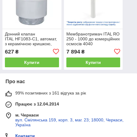
Донний клапан
Мембранотримач ITAL RO
ITAL HF1083-C1, автомат,
250 - 1000 до комерційних
з керамічною кришкою,
осмосів 4040
Ø63мм, 1 1/4", латунь,
627
7 894
₴
₴
хром
Купити
Купити
Про нас
99% позитивних з 161 відгука за рік
Працює з 12.04.2014
м. Черкаси
вул. Смілянська 159, корп. 3, маг. 23; 18000, Черкаси,
Україна
Контакти