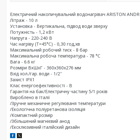
Електричний накопичувальний водонагрівач ARISTON ANDRI
Літраж - 10 л
Установка - Вертикальна, підвод води зверху
Потужність - 1,2 кВт
Напруга - 220-240 В
Час нагріву (Т=45°С) - 0,30 год,хв
Максимальний робочий тиск - 8 бар
Максимальна робоча температура - 78 °С
Вага - 6.6 кг
Розміри ВхШхГ - 360х360х276 мм
Вхід хол./гар. води - 1/2″
Захист IPX1
Клас енергоефективності - В
Гарантія на бак/Електричну частину 5/1 років
Вироблено в Італії
/Зручне механичне регулюваня температури
/Екологічна поліуретанова ізоляція
/Компактний розмір
/Збільшений магнієвий анод
/Ексклюзивний італійский дизайн