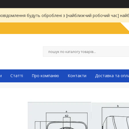
 повідомлення будуть оброблені з [найближчий робочий час] на
и
Статті
Про компанію
Контакти
Доставка та опл