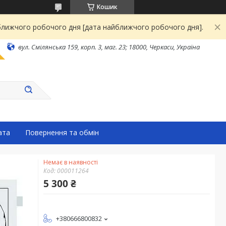
Кошик
йближчого робочого дня [дата найближчого робочого дня].
вул. Смілянська 159, корп. 3, маг. 23; 18000, Черкаси, Україна
ата
Повернення та обмін
Немає в наявності
Код:
000011264
5 300 ₴
+380666800832