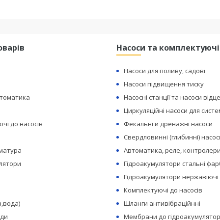
оварів
Насоси та комплектуючі
Насоси для поливу, садові
Насоси підвищення тиску
втоматика
Насосні станції та насоси відц
Циркуляційні насоси для сист
чі до насосів
Фекальні и дренажні насоси
Свердловинні (глибинні) насос
рматура
Автоматика, реле, контролери
лятори
Гідроакумулятори стальні фар
Гідроакумулятори нержавіючі
Комплектуючі до насосів
з,вода)
Шланги антивібраційнні
оди
Мембрани до гідроакумулятор