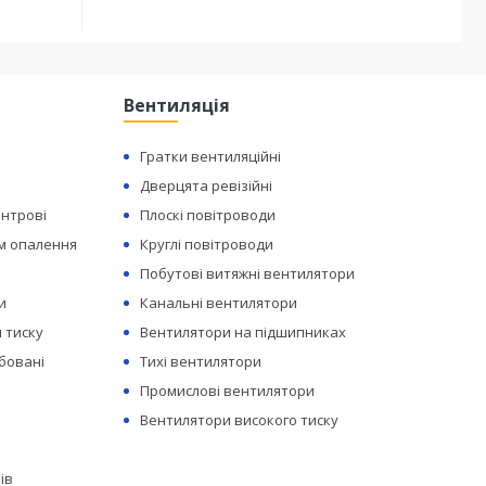
Вентиляція
Гратки вентиляційні
Дверцята ревізійні
ентрові
Плоскі повітроводи
ем опалення
Круглі повітроводи
Побутові витяжні вентилятори
и
Канальні вентилятори
 тиску
Вентилятори на підшипниках
бовані
Тихі вентилятори
Промислові вентилятори
Вентилятори високого тиску
ів