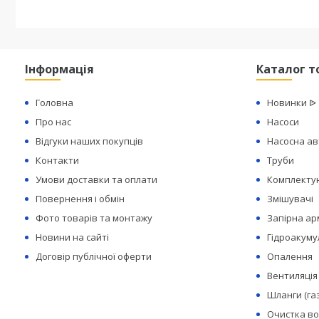
Інформація
Каталог т
Головна
Новинки ᐉ
Про нас
Насоси
Відгуки наших покупців
Насосна а
Контакти
Труби
Умови доставки та оплати
Комплектую
Повернення і обмін
Змішувачі
Фото товарів та монтажу
Запірна а
Новини на сайті
Гідроакуму
Договір публічної оферти
Опалення
Вентиляція
Шланги (га
Очистка в