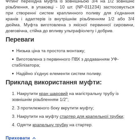
Фітинг перехідна муфта із зовнішньою 3/4 на 1/2 зовнішнє
різьблення, в упаковці - 10 шт. (NP-011234) застосовується
при створенні систем краплинного поливу для з'єднання
кранів і адаптерів із внутрішнім різьбленням 1/2 або 3/4
дюйма. Муфта виготовлена з якісної первинної сировини,
довговічна, стійка до впливу ультрафіолету і добрив.
Переваги
Низька ціна та простота монтажу;
Виготовлена з первинного ПВХ з додаванням УФ-
стабілізатора;
Надійно з'єднує елементи систем поливу.
Приклад використання муфти:
Накрутити
кран шаровий
на магістральну трубу із
зовнішнім різьбленням 1/2";
З протилежного боку вкрутити муфту;
Накрутити на муфту
стартер для крапельної трубки
;
Одягти
крапельну трубку
на стартер.
Приховати