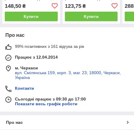
упаковці - 10 шт. (5701-BL)
упаковці - 10 шт. (5701-
упак
148,50
123,75
288
₴
₴
RT)
Купити
Купити
Про нас
99% позитивних з 161 відгука за рік
Працює з 12.04.2014
м. Черкаси
вул. Смілянська 159, корп. 3, маг. 23; 18000, Черкаси,
Україна
Контакти
Сьогодні працює з 09:30 до 17:00
Показати весь графік роботи
Про нас