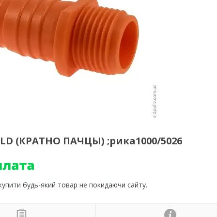
9) SLD (КРАТНО ПАЧЦЫ) ;рика1000/5026
 купити будь-який товар не покидаючи сайту.