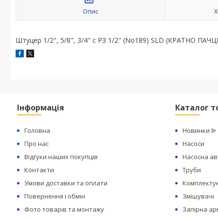
Опис
Х
Штуцер 1/2", 5/8", 3/4" с РЗ 1/2" (No189) SLD (КРАТНО ПАЧЦ
Інформація
Каталог т
Головна
Новинки ᐉ
Про нас
Насоси
Відгуки наших покупців
Насосна а
Контакти
Труби
Умови доставки та оплати
Комплектую
Повернення і обмін
Змішувачі
Фото товарів та монтажу
Запірна а