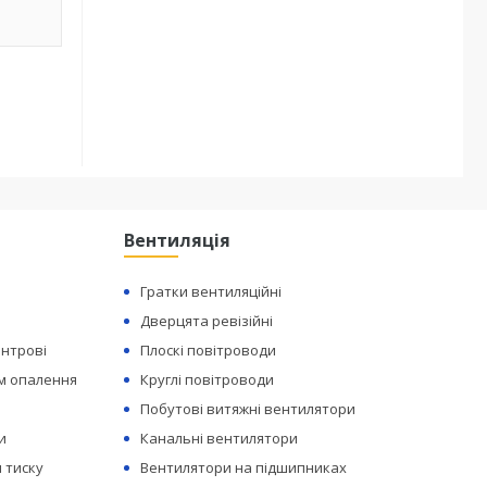
Вентиляція
Гратки вентиляційні
Дверцята ревізійні
ентрові
Плоскі повітроводи
ем опалення
Круглі повітроводи
Побутові витяжні вентилятори
и
Канальні вентилятори
 тиску
Вентилятори на підшипниках