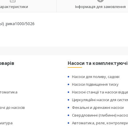
арактеристики
Інформація для замовлення
Ы) ;рика1000/5026
оварів
Насоси та комплектуючі
Насоси для поливу, садові
Насоси підвищення тиску
втоматика
Насосні станції та насоси відц
Циркуляційні насоси для сист
чі до насосів
Фекальні и дренажні насоси
Свердловинні (глибинні) насос
рматура
Автоматика, реле, контролери