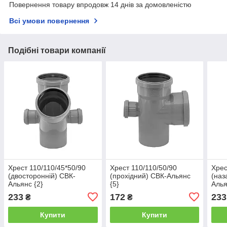
Повернення товару впродовж 14 днів за домовленістю
Всі умови повернення
Подібні товари компанії
Хрест 110/110/45*50/90
Хрест 110/110/50/90
Хрес
(двосторонній) СВК-
(прохідний) СВК-Альянс
(наз
Альянс {2}
{5}
Алья
233
172
233
₴
₴
Купити
Купити