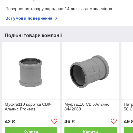
Повернення товару впродовж 14 днів за домовленістю
Всі умови повернення
Подібні товари компанії
Муфта110 коротка СВК-
Муфта110 СВК-Альянс
Патр
Альянс Prokens
8442069
50 С
42
46
49
₴
₴
Купити
Купити