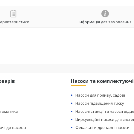
арактеристики
Інформація для замовлення
оварів
Насоси та комплектуючі
Насоси для поливу, садові
Насоси підвищення тиску
втоматика
Насосні станції та насоси відц
Циркуляційні насоси для сист
чі до насосів
Фекальні и дренажні насоси