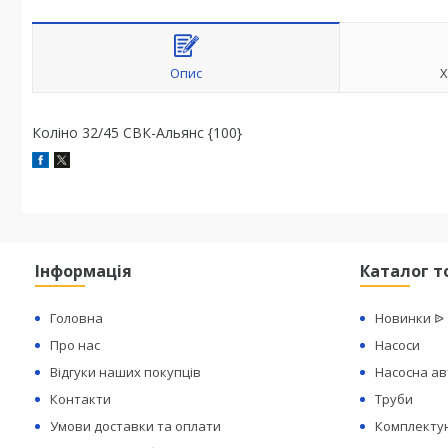
Опис
Х
Коліно 32/45 СВК-Альянс {100}
Інформація
Каталог т
Головна
Новинки ᐉ
Про нас
Насоси
Відгуки наших покупців
Насосна а
Контакти
Труби
Умови доставки та оплати
Комплектую