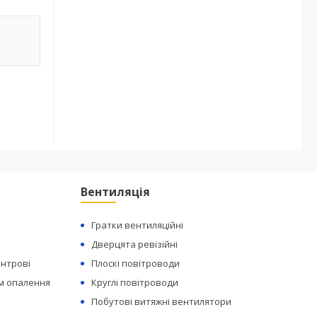
Вентиляція
Гратки вентиляційні
Дверцята ревізійні
ентрові
Плоскі повітроводи
ем опалення
Круглі повітроводи
Побутові витяжні вентилятори