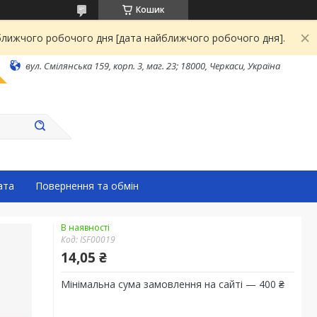
Кошик
йближчого робочого дня [дата найближчого робочого дня].
вул. Смілянська 159, корп. 3, маг. 23; 18000, Черкаси, Україна
ата
Повернення та обмін
В наявності
Код:
ISF00019
14,05 ₴
Мінімальна сума замовлення на сайті — 400 ₴