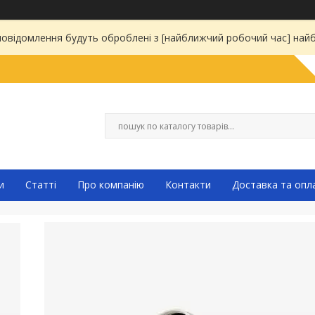
 повідомлення будуть оброблені з [найближчий робочий час] на
и
Статті
Про компанію
Контакти
Доставка та опл