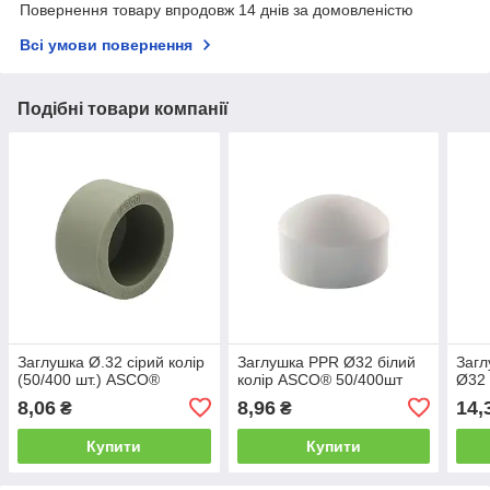
Повернення товару впродовж 14 днів за домовленістю
Всі умови повернення
Подібні товари компанії
Заглушка Ø.32 сірий колір
Заглушка PPR Ø32 білий
Загл
(50/400 шт.) ASCO®
колір ASCO® 50/400шт
Ø32 
8,06
8,96
14,
₴
₴
Купити
Купити