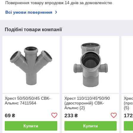
Повернення товару впродовж 14 днів за домовленістю
Всі умови повернення
Подібні товари компанії
Хрест 50/50/50/45 СВК-
Хрест 110/110/45*50/90
Хрес
Альянс 7411564
(двосторонній) СВК-
(про
Альянс {2}
{5}
69
233
172
₴
₴
Купити
Купити