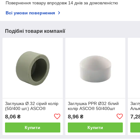
Повернення товару впродовж 14 днів за домовленістю
Всі умови повернення
Подібні товари компанії
Заглушка Ø.32 сірий колір
Заглушка PPR Ø32 білий
Загл
(50/400 шт.) ASCO®
колір ASCO® 50/400шт
Алья
8,06
8,96
7,2
₴
₴
Купити
Купити