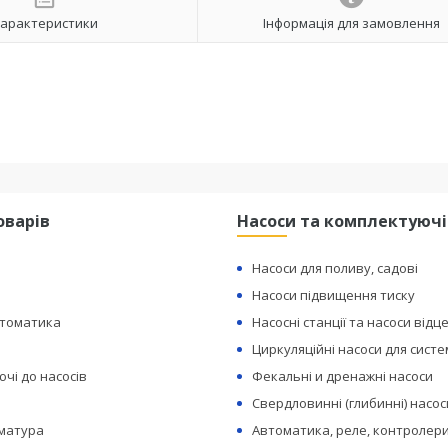
арактеристики
Інформація для замовлення
оварів
Насоси та комплектуючі
Насоси для поливу, садові
Насоси підвищення тиску
втоматика
Насосні станції та насоси відц
Циркуляційні насоси для сист
чі до насосів
Фекальні и дренажні насоси
Свердловинні (глибинні) насос
рматура
Автоматика, реле, контролери