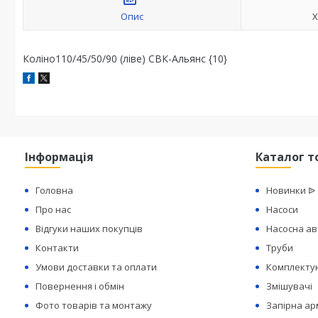
Опис
Х
Коліно110/45/50/90 (ліве) СВК-Альянс {10}
Інформація
Каталог т
Головна
Новинки ᐉ
Про нас
Насоси
Відгуки наших покупців
Насосна а
Контакти
Труби
Умови доставки та оплати
Комплектую
Повернення і обмін
Змішувачі
Фото товарів та монтажу
Запірна а