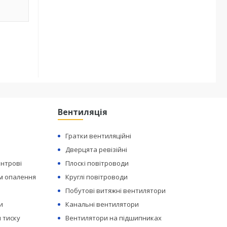
Вентиляція
Гратки вентиляційні
Дверцята ревізійні
ентрові
Плоскі повітроводи
ем опалення
Круглі повітроводи
Побутові витяжні вентилятори
и
Канальні вентилятори
 тиску
Вентилятори на підшипниках