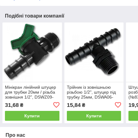
Подібні товари компанії
Мінікран лінійний штуцер
Трійник із зовнішньою
Штуц
для трубки 20мм / різьба
різьбою 1/2", штуцер під
розб
зовнішня 1/2", DSWZ09-
трубку 25мм, DSWA06-
(№8
1220L
1225L
ПАЧЦ
31,68
15,84
19,
₴
₴
Купити
Купити
Про нас