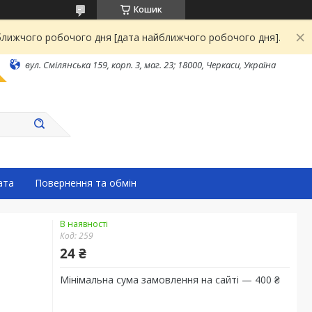
Кошик
йближчого робочого дня [дата найближчого робочого дня].
вул. Смілянська 159, корп. 3, маг. 23; 18000, Черкаси, Україна
ата
Повернення та обмін
В наявності
Код:
259
24 ₴
Мінімальна сума замовлення на сайті — 400 ₴