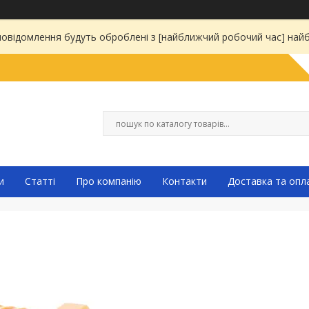
 повідомлення будуть оброблені з [найближчий робочий час] на
и
Статті
Про компанію
Контакти
Доставка та опл