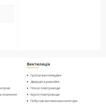
Вентиляція
Гратки вентиляційні
Дверцята ревізійні
ентрові
Плоскі повітроводи
ем опалення
Круглі повітроводи
Побутові витяжні вентилятори