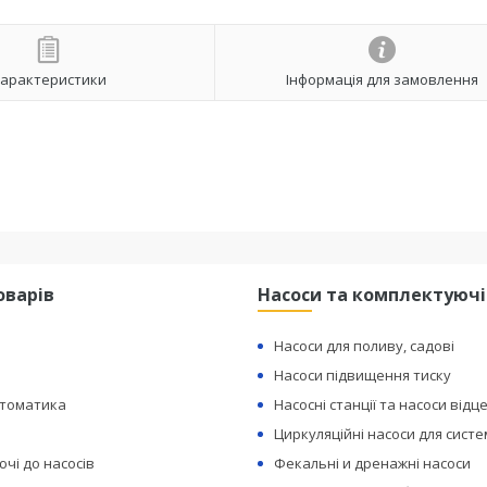
арактеристики
Інформація для замовлення
оварів
Насоси та комплектуючі
Насоси для поливу, садові
Насоси підвищення тиску
втоматика
Насосні станції та насоси відц
Циркуляційні насоси для сист
чі до насосів
Фекальні и дренажні насоси