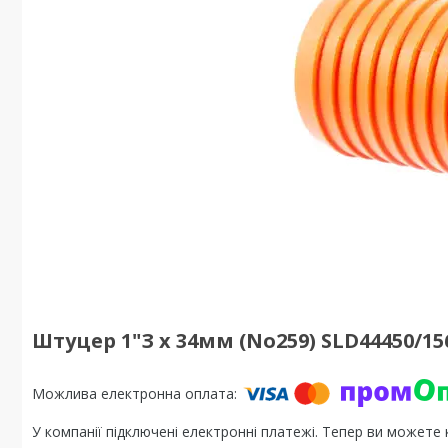
Штуцер 1"З х 34мм (No259) SLD44450/15
У компанії підключені електронні платежі. Тепер ви можете