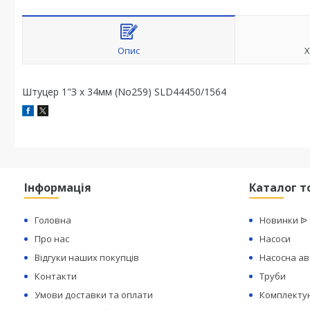
Опис
Х
Штуцер 1"З х 34мм (No259) SLD44450/1564
Інформація
Каталог т
Головна
Новинки ᐉ
Про нас
Насоси
Відгуки наших покупців
Насосна а
Контакти
Труби
Умови доставки та оплати
Комплектую