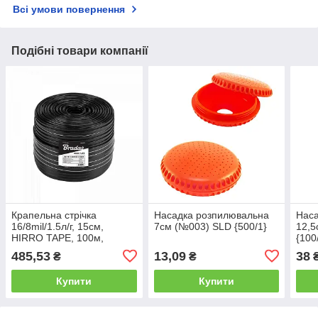
Всі умови повернення
Подібні товари компанії
Крапельна стрічка
Насадка розпилювальна
Нас
16/8mil/1.5л/г, 15см,
7см (№003) SLD {500/1}
12,5
HIRRO TAPE, 100м,
{100
DSTHT 16081515-0100
485,53
13,09
38
₴
₴
Купити
Купити