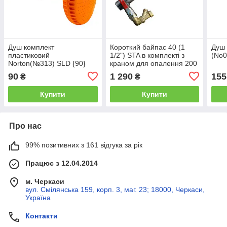
Душ комплект
Короткий байпас 40 (1
Душ 
пластиковий
1/2") STA в комплекті з
(No0
Norton(№313) SLD {90}
краном для опалення 200
мм
90
1 290
155
₴
₴
Купити
Купити
Про нас
99% позитивних з 161 відгука за рік
Працює з 12.04.2014
м. Черкаси
вул. Смілянська 159, корп. 3, маг. 23; 18000, Черкаси,
Україна
Контакти