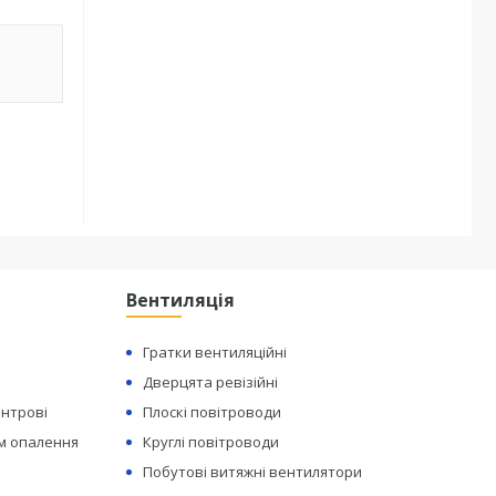
Вентиляція
Гратки вентиляційні
Дверцята ревізійні
ентрові
Плоскі повітроводи
ем опалення
Круглі повітроводи
Побутові витяжні вентилятори