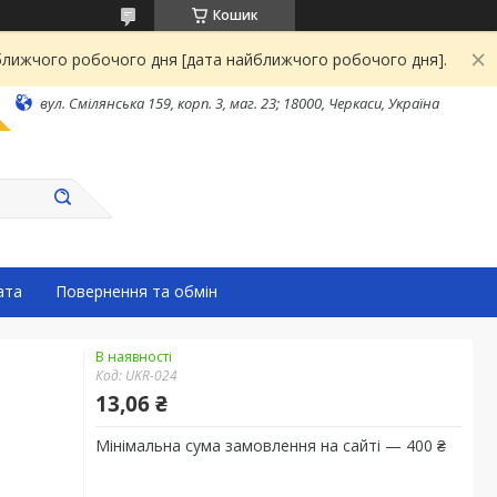
Кошик
йближчого робочого дня [дата найближчого робочого дня].
вул. Смілянська 159, корп. 3, маг. 23; 18000, Черкаси, Україна
ата
Повернення та обмін
В наявності
Код:
UKR-024
13,06 ₴
Мінімальна сума замовлення на сайті — 400 ₴