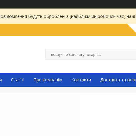
 повідомлення будуть оброблені з [найближчий робочий час] на
и
Статті
Про компанію
Контакти
Доставка та опл