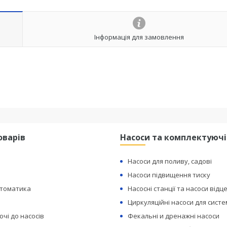
Інформація для замовлення
оварів
Насоси та комплектуючі
Насоси для поливу, садові
Насоси підвищення тиску
втоматика
Насосні станції та насоси відц
Циркуляційні насоси для сист
чі до насосів
Фекальні и дренажні насоси