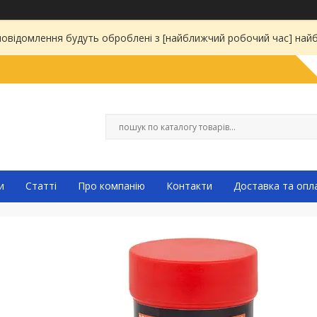
 повідомлення будуть оброблені з [найближчий робочий час] на
и
Статті
Про компанію
Контакти
Доставка та опл