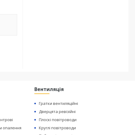
Вентиляція
Гратки вентиляційні
Дверцята ревізійні
ентрові
Плоскі повітроводи
ем опалення
Круглі повітроводи