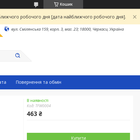
Кошик
йближчого робочого дня [дата найближчого робочого дня].
вул. Смілянська 159, корп. 3, маг. 23; 18000, Черкаси, Україна
ата
Повернення та обмін
В наявності
Код:
TFW0004
463 ₴
Купити