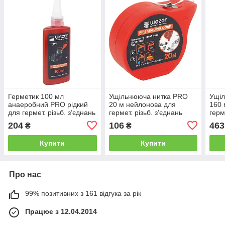
Герметик 100 мл
Ущільнююча нитка PRO
Ущі
анаеробний PRO рідкий
20 м нейлонова для
160 
для гермет. різьб. з’єднань
гермет. різьб. з'єднань
герм
(TFW0007) {100/10}
(TFW0001) {440/88}
(TFW
204
106
463
₴
₴
Купити
Купити
Про нас
99% позитивних з 161 відгука за рік
Працює з 12.04.2014