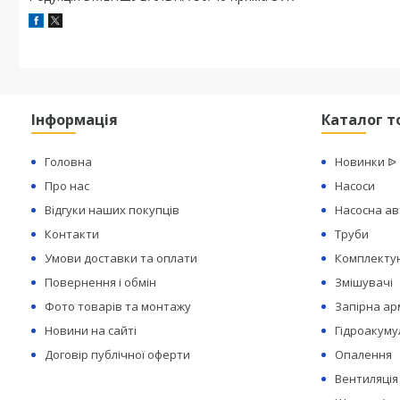
Інформація
Каталог т
Головна
Новинки ᐉ
Про нас
Насоси
Відгуки наших покупців
Насосна а
Контакти
Труби
Умови доставки та оплати
Комплектую
Повернення і обмін
Змішувачі
Фото товарів та монтажу
Запірна а
Новини на сайті
Гідроакуму
Договір публічної оферти
Опалення
Вентиляція