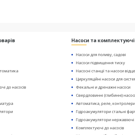
оварів
Насоси та комплектуючі
Насоси для поливу, садові
Насоси підвищення тиску
втоматика
Насосні станції та насоси відц
Циркуляційні насоси для сист
чі до насосів
Фекальні и дренажні насоси
Свердловинні (глибинні) насос
рматура
Автоматика, реле, контролери
лятори
Гідроакумулятори стальні фар
Гідроакумулятори нержавіючі
Комплектуючі до насосів