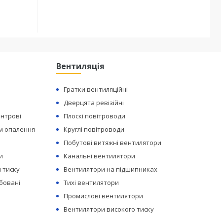
Вентиляція
Гратки вентиляційні
Дверцята ревізійні
ентрові
Плоскі повітроводи
ем опалення
Круглі повітроводи
Побутові витяжні вентилятори
и
Канальні вентилятори
 тиску
Вентилятори на підшипниках
бовані
Тихі вентилятори
Промислові вентилятори
Вентилятори високого тиску