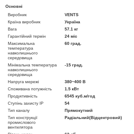
Основні
Виробник
VENTS
Країна виробник
Україна
Вага
57.1 кг
Гарантійний термін
24 міс
Максимальна
60 град.
температура
навколишнього
середовища
Мінімальна температура
-15 град.
навколишнього
середовища
Напруга мережі
380~400 В
Споживана потужність
1.5 кВт
Продуктивність
6545 куб.м/год
Ступінь захисту IP
54
Тип каналу
Прямокутний
Тип конструкції
Радіальний(Відцентровий)
промислового
вентилятора