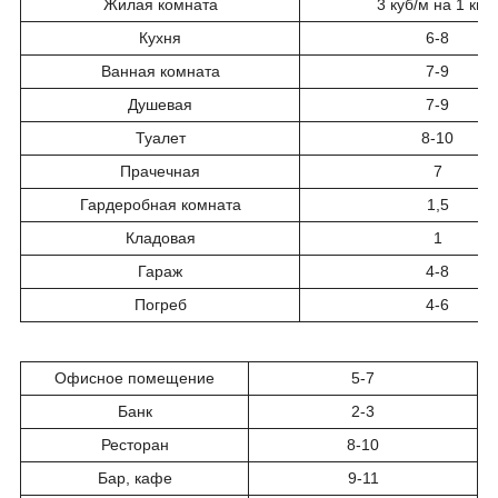
Жилая комната
3 куб/м на 1 кв/
Кухня
6-8
Ванная комната
7-9
Душевая
7-9
Туалет
8-10
Прачечная
7
Гардеробная комната
1,5
Кладовая
1
Гараж
4-8
Погреб
4-6
Офисное помещение
5-7
Банк
2-3
Ресторан
8-10
Бар, кафе
9-11