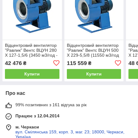
Відцентровий вентилятор
Відцентровий вентилятор
Відц
"Равлик" Вентс ВЦУН 280
"Равлик" Вентс ВЦУН 500
"Рав
Х 127-1,5/6 (3450 м3/год -
Х 229-5,5/8 (11550 м3/год
Х 12
940 Па)
- 600 Па)
2800
42 476
115 559
48 
₴
₴
Купити
Купити
Про нас
99% позитивних з 161 відгука за рік
Працює з 12.04.2014
м. Черкаси
вул. Смілянська 159, корп. 3, маг. 23; 18000, Черкаси,
Україна