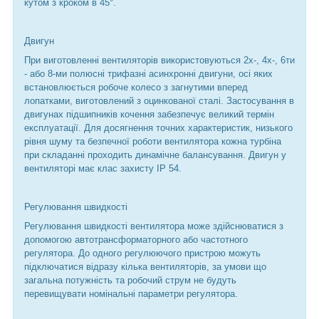
кутом з кроком в 45°.
Двигун
При виготовленні вентиляторів використовуються 2х-, 4х-, 6ти
- або 8-ми полюсні трифазні асинхронні двигуни, осі яких
встановлюється робоче колесо з загнутими вперед
лопатками, виготовлений з оцинкованої сталі. Застосування в
двигунах підшипників кочення забезпечує великий термін
експлуатації. Для досягнення точних характеристик, низького
рівня шуму та безпечної роботи вентилятора кожна турбіна
при складанні проходить динамічне балансування. Двигун у
вентиляторі має клас захисту IP 54.
Регулювання швидкості
Регулювання швидкості вентилятора може здійснюватися з
допомогою автотрансформаторного або частотного
регулятора. До одного регулюючого пристрою можуть
підключатися відразу кілька вентиляторів, за умови що
загальна потужність та робочий струм не будуть
перевищувати номінальні параметри регулятора.