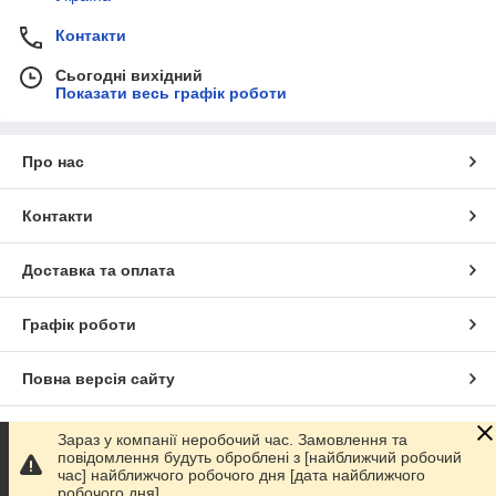
Контакти
Сьогодні вихідний
Показати весь графік роботи
Про нас
Контакти
Доставка та оплата
Графік роботи
Повна версія сайту
Сайт створено на маркетплейсі
Prom.ua
Зараз у компанії неробочий час. Замовлення та
повідомлення будуть оброблені з [найближчий робочий
час] найближчого робочого дня [дата найближчого
Політика конфіденційності
робочого дня].