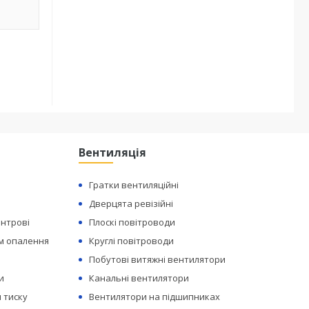
Вентиляція
Гратки вентиляційні
Дверцята ревізійні
ентрові
Плоскі повітроводи
ем опалення
Круглі повітроводи
Побутові витяжні вентилятори
и
Канальні вентилятори
 тиску
Вентилятори на підшипниках