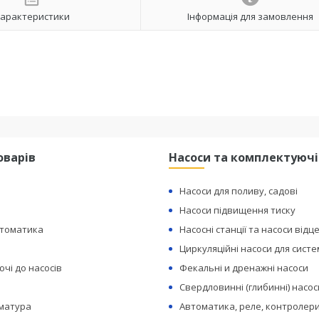
арактеристики
Інформація для замовлення
оварів
Насоси та комплектуючі
Насоси для поливу, садові
Насоси підвищення тиску
втоматика
Насосні станції та насоси відц
Циркуляційні насоси для сист
чі до насосів
Фекальні и дренажні насоси
Свердловинні (глибинні) насос
рматура
Автоматика, реле, контролери