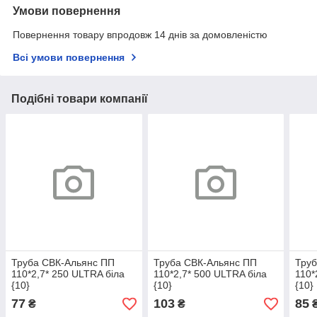
Умови повернення
Повернення товару впродовж 14 днів за домовленістю
Всі умови повернення
Подібні товари компанії
Труба СВК-Альянс ПП
Труба СВК-Альянс ПП
Труб
110*2,7* 250 ULTRA біла
110*2,7* 500 ULTRA біла
110*
{10}
{10}
{10}
77
103
85
₴
₴