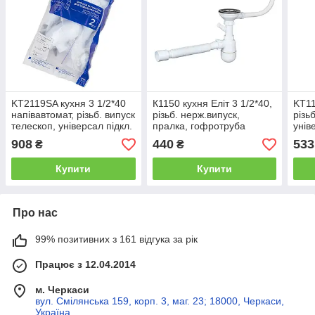
KT2119SA кухня 3 1/2*40
К1150 кухня Еліт 3 1/2*40,
KT11
напівавтомат, різьб. випуск
різьб. нерж.випуск,
різь
телескоп, універсал підкл.
пралка, гофротруба
унів
приладів і випуск {17
40*40/50 {15/20}
гофр
908
440
533
₴
₴
Купити
Купити
Про нас
99% позитивних з 161 відгука за рік
Працює з 12.04.2014
м. Черкаси
вул. Смілянська 159, корп. 3, маг. 23; 18000, Черкаси,
Україна