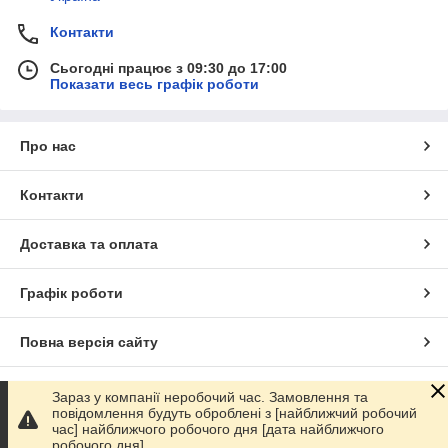
Контакти
Сьогодні працює з 09:30 до 17:00
Показати весь графік роботи
Про нас
Контакти
Доставка та оплата
Графік роботи
Повна версія сайту
Сайт створено на маркетплейсі
Prom.ua
Зараз у компанії неробочий час. Замовлення та
повідомлення будуть оброблені з [найближчий робочий
час] найближчого робочого дня [дата найближчого
Політика конфіденційності
робочого дня].