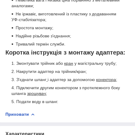
Невелика вага і низька ціна порівняно з металевими
аналогами;
Не іржавіє, виготовлений із пластику з додаванням
УФ-стабілізатора;
Простота монтажу;
Надійне різьбове з'єднання;
Тривалий термін служби.
Коротка інструкція з монтажу адаптера:
Змонтувати трійник або
кран
у магістральну трубу;
Накрутити адаптер на трійник/кран;
З'єднати шланг
і адаптер за допомогою
конектора
;
Підключити другим конектором з протилежного боку
шланга
зрошувач
;
Подати воду в шланг.
Приховати
Характеристики