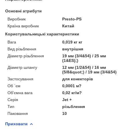
Основні атрибути
Виробник
Presto-PS
Країна виробник
Китай
Користувальницькі характеристики
Вага
0,019 кг кг
Вид різьблення
внутрішня
Діаметр різьблення
19 мм (3/4&54) / 25 мм
(1&ES);)
Діаметр шлангу
12 мм (1/2&54) / 16 мм
(5/8&quot;) / 19 мм (3/4&54)
Застосування
для конекторів
Об `єм
0,0001 м?
Об'ємна вага
0,02 кг/м?
Серія
Jet +
Тип
різьблення
Паковання
10
Приховати