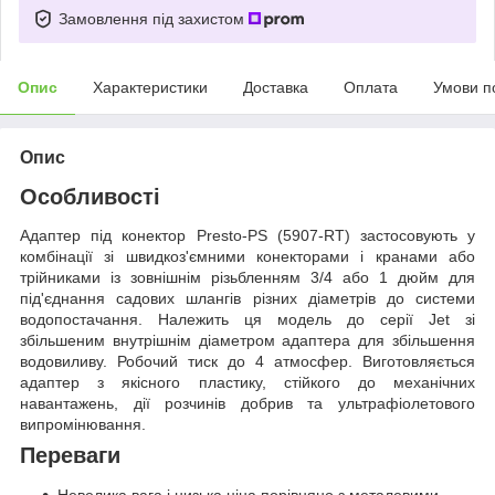
Замовлення під захистом
Опис
Характеристики
Доставка
Оплата
Умови п
Опис
Особливості
Адаптер під конектор Presto-PS (5907-RT) застосовують у
комбінації зі швидкоз'ємними конекторами і кранами або
трійниками із зовнішнім різьбленням 3/4 або 1 дюйм для
під'єднання садових шлангів різних діаметрів до системи
водопостачання. Належить ця модель до серії Jet зі
збільшеним внутрішнім діаметром адаптера для збільшення
водовиливу. Робочий тиск до 4 атмосфер. Виготовляється
адаптер з якісного пластику, стійкого до механічних
навантажень, дії розчинів добрив та ультрафіолетового
випромінювання.
Переваги