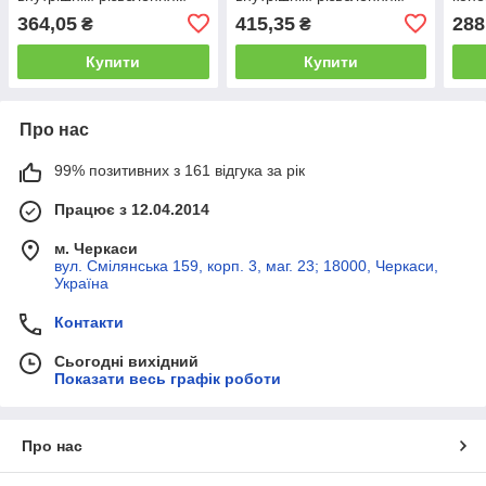
3/4-1 дюйм, в упаковці -
3/4-1 дюйм, в упаковці -
упак
364,05
415,35
288
₴
₴
10 шт. (5907-BL)
10 шт.
Купити
Купити
Про нас
99% позитивних з 161 відгука за рік
Працює з 12.04.2014
м. Черкаси
вул. Смілянська 159, корп. 3, маг. 23; 18000, Черкаси,
Україна
Контакти
Сьогодні вихідний
Показати весь графік роботи
Про нас