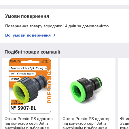
Умови повернення
Повернення товару впродовж 14 днів за домовленістю
Всі умови повернення
Подібні товари компанії
Фітинг Presto-PS адаптер
Фітинг Presto-PS адаптер
Фіти
під конектор серії Jet із
під конектор серії Jet із
з'єд
внутрішнім різьбленням
внутрішнім різьбленням
конек