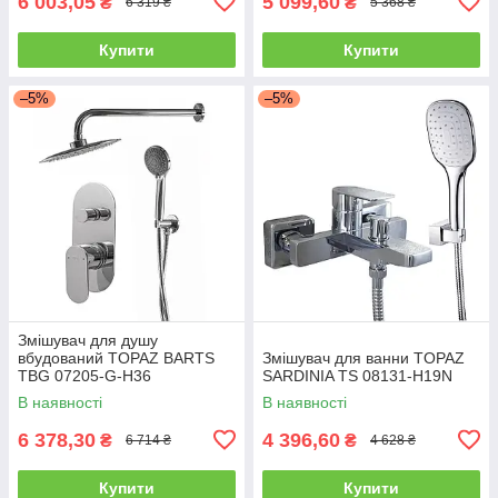
6 003,05
5 099,60
₴
₴
6 319 ₴
5 368 ₴
Купити
Купити
–5%
–5%
Змішувач для душу
вбудований TOPAZ BARTS
Змішувач для ванни TOPAZ
TBG 07205-G-H36
SARDINIA TS 08131-H19N
В наявності
В наявності
6 378,30
4 396,60
₴
₴
6 714 ₴
4 628 ₴
Купити
Купити