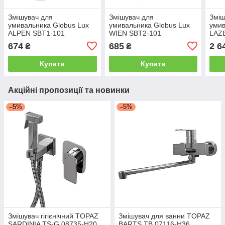
Змішувач для
Змішувач для
Зміш
умивальника Globus Lux
умивальника Globus Lux
умив
ALPEN SBT1-101
WIEN SBT2-101
LAZE
SMA
674
685
2 6
₴
₴
Купити
Купити
Акційні пропозиції та новинки
–5%
–5%
Змішувач гігієнічний TOPAZ
Змішувач для ванни TOPAZ
SARDINIA TS-G 08735-H20
BARTS TB 07116-H36