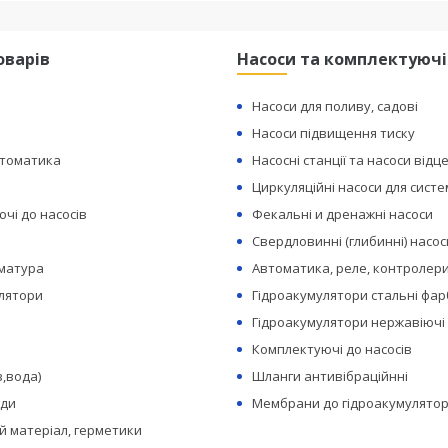
оварів
Насоси та комплектуючі
Насоси для поливу, садові
Насоси підвищення тиску
втоматика
Насосні станції та насоси відц
Циркуляційні насоси для сист
чі до насосів
Фекальні и дренажні насоси
Свердловинні (глибинні) насос
рматура
Автоматика, реле, контролери
лятори
Гідроакумулятори стальні фар
Гідроакумулятори нержавіючі
Комплектуючі до насосів
з,вода)
Шланги антивібраційнні
оди
Мембрани до гідроакумулятор
 матеріал, герметики