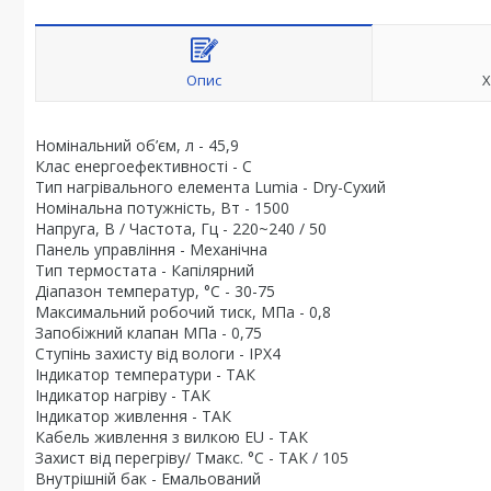
Опис
Х
Номінальний об’єм, л - 45,9
Клас енергоефективності - С
Тип нагрівального елемента Lumia - Dry-Сухий
Номінальна потужність, Вт - 1500
Напруга, В / Частота, Гц - 220~240 / 50
Панель управління - Механічна
Тип термостата - Капілярний
Діапазон температур, °C - 30-75
Максимальний робочий тиск, МПа - 0,8
Запобіжний клапан МПа - 0,75
Ступінь захисту від вологи - IPX4
Індикатор температури - ТАК
Індикатор нагріву - ТАК
Індикатор живлення - ТАК
Кабель живлення з вилкою EU - ТАК
Захист від перегріву/ Тмакс. °C - ТАК / 105
Внутрішній бак - Емальований