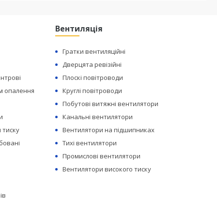
Вентиляція
Гратки вентиляційні
Дверцята ревізійні
ентрові
Плоскі повітроводи
ем опалення
Круглі повітроводи
Побутові витяжні вентилятори
и
Канальні вентилятори
 тиску
Вентилятори на підшипниках
бовані
Тихі вентилятори
Промислові вентилятори
Вентилятори високого тиску
ів