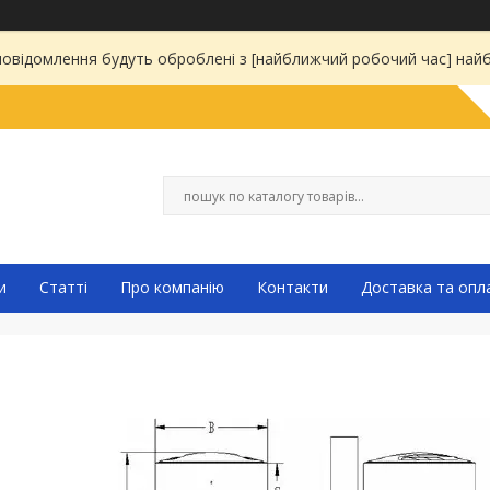
 повідомлення будуть оброблені з [найближчий робочий час] на
и
Статті
Про компанію
Контакти
Доставка та опл