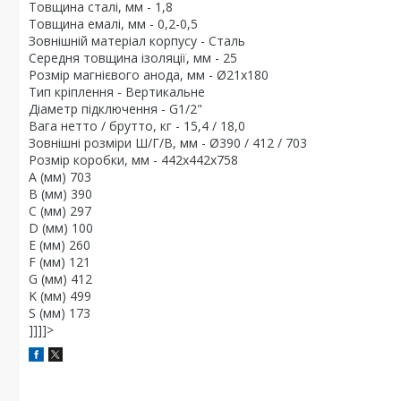
Товщина сталі, мм - 1,8
Товщина емалі, мм - 0,2-0,5
Зовнішній матеріал корпусу - Сталь
Середня товщина ізоляції, мм - 25
Розмір магнієвого анода, мм - Ø21x180
Тип кріплення - Вертикальне
Діаметр підключення - G1/2"
Вага нетто / брутто, кг - 15,4 / 18,0
Зовнішні розміри Ш/Г/В, мм - Ø390 / 412 / 703
Розмір коробки, мм - 442x442x758
A (мм) 703
B (мм) 390
C (мм) 297
D (мм) 100
E (мм) 260
F (мм) 121
G (мм) 412
K (мм) 499
S (мм) 173
]]]]>