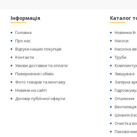
Інформація
Каталог т
Головна
Новинки ᐉ
Про нас
Насоси
Відгуки наших покупців
Насосна а
Контакти
Труби
Умови доставки та оплати
Комплектую
Повернення і обмін
Змішувачі
Фото товарів та монтажу
Запірна а
Новини на сайті
Гідроакуму
Договір публічної оферти
Опалення
Вентиляція
Шланги (га
Очистка в
Паковочний