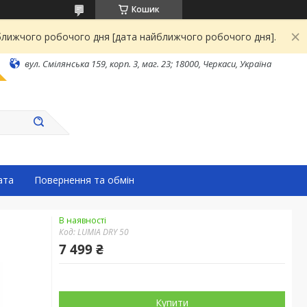
Кошик
йближчого робочого дня [дата найближчого робочого дня].
вул. Смілянська 159, корп. 3, маг. 23; 18000, Черкаси, Україна
ата
Повернення та обмін
В наявності
Код:
LUMIA DRY 50
7 499 ₴
Купити